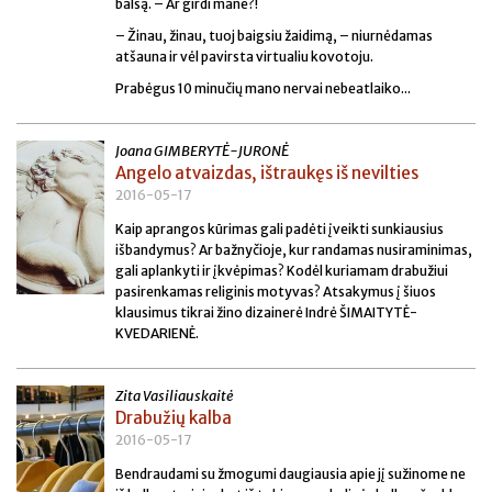
balsą. – Ar girdi mane?!
– Žinau, žinau, tuoj baigsiu žaidimą, – niurnėdamas
atšauna ir vėl pavirsta virtualiu kovotoju.
Prabėgus 10 minučių mano nervai nebeatlaiko...
Joana GIMBERYTĖ-JURONĖ
Angelo atvaizdas, ištraukęs iš nevilties
2016-05-17
Kaip aprangos kūrimas gali padėti įveikti sunkiausius
išbandymus? Ar bažnyčioje, kur randamas nusiraminimas,
gali aplankyti ir įkvėpimas? Kodėl kuriamam drabužiui
pasirenkamas religinis motyvas? Atsakymus į šiuos
klausimus tikrai žino dizainerė Indrė ŠIMAITYTĖ-
KVEDARIENĖ.
Zita Vasiliauskaitė
Drabužių kalba
2016-05-17
Bendraudami su žmogumi daugiausia apie jį sužinome ne