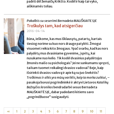
padėti dėl žemaičių Krikšto. Kodėl ir kaip tai vyko,
aiškinamės toliau.
Pokalbis su seserimi Bernadeta MALIŠKAITE SJE
Troškulys tam, kad atsigerčiau
2016-04-14
Būna, ieškome, kas mus išklausytų, patartų, kartais
tiesiog norime su kuo nors drauge patylėti. Žmogui
visuomet reikia kito žmogaus. Ypač svarbu, kad kas nors
palydėtų mus dvasiniame gyvenime, įspėtų, kai
nusukame nuo kelio. Tik kodėl dvasinius palydėtojus
žmonės maišo su psichologais? Jei ne sunkumams spręsti,
tai kam tuomet reikalingi dvasios vadovai? Beje, kaip
išsirinkti dvasios vadovą ir apie ką su juo šnekėtis?
Troškimas ir alkis yra mūsų variklis, kaip ta morka zuikiui
, –
pasakoja buvusi pogrindininkė ir aktyvi Lietuvos
Katalikų
Bažnyčios kronikos
bendradarbė sesuo Bernadeta
MALIŠKAITĖ SJE, dabar padedanti kitiems savo
„pogrindžiuose“ susigaudyti.
«
1
2
3
4
5
6
7
8
9
10
11