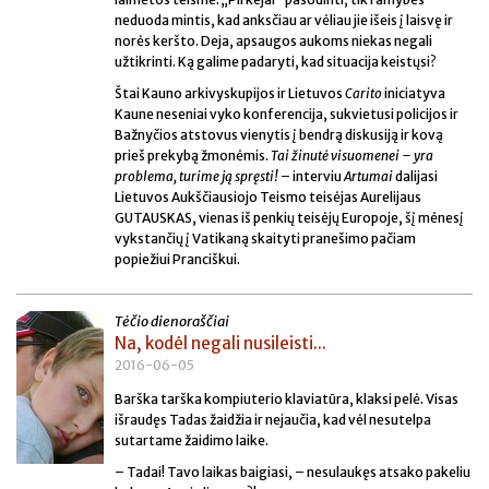
neduoda mintis, kad anksčiau ar vėliau jie išeis į laisvę ir
norės keršto. Deja, apsaugos aukoms niekas negali
užtikrinti. Ką galime padaryti, kad situacija keistųsi?
Štai Kauno arkivyskupijos ir Lietuvos
Carito
iniciatyva
Kaune neseniai vyko konferencija, sukvietusi policijos ir
Bažnyčios atstovus vienytis į bendrą diskusiją ir kovą
prieš prekybą žmonėmis.
Tai žinutė visuomenei – yra
problema, turime ją spręsti!
– interviu
Artumai
dalijasi
Lietuvos Aukščiausiojo Teismo teisėjas Aurelijaus
GUTAUSKAS, vienas iš penkių teisėjų Europoje, šį mėnesį
vykstančių į Vatikaną skaityti pranešimo pačiam
popiežiui Pranciškui.
Tėčio dienoraščiai
Na, kodėl negali nusileisti...
2016-06-05
Barška tarška kompiuterio klaviatūra, klaksi pelė. Visas
išraudęs Tadas žaidžia ir nejaučia, kad vėl nesutelpa
sutartame žaidimo laike.
– Tadai! Tavo laikas baigiasi, – nesulaukęs atsako pakeliu