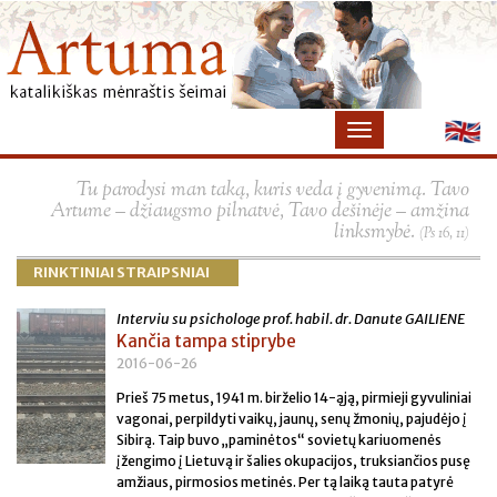
×
Tu parodysi man taką, kuris veda į gyvenimą. Tavo
Artume – džiaugsmo pilnatvė, Tavo dešinėje – amžina
linksmybė.
(Ps 16, 11)
RINKTINIAI STRAIPSNIAI
Interviu su psichologe prof. habil. dr. Danute GAILIENE
Kančia tampa stiprybe
2016-06-26
Prieš 75 metus, 1941 m. birželio 14-ąją, pirmieji gyvuliniai
vagonai, perpildyti vaikų, jaunų, senų žmonių, pajudėjo į
Sibirą. Taip buvo „paminėtos“ sovietų kariuomenės
įžengimo į Lietuvą ir šalies okupacijos, truksiančios pusę
amžiaus, pirmosios metinės. Per tą laiką tauta patyrė