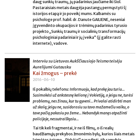
daug sunkių traumų, jų padarinius jaučiame iki šiol.
Pastaraisiais metais daugėja pastangų permąstyti šį
istorijos etapą ir jo poveikį mums. Kalbamės su
psichologe prof. habil. dr. Danute GAILIENE, neseniai
įgyvendinto okupacijos ir trėmimų padarinius tyrusio
projekto „Sunkių traumų ir socialinių transformacijų
psichologiniai padariniai ir jų įveika“ (jį galite rasti
internete), vadove.
Interviu su Lietuvos Aukščiausiojo Teismo teisėju
Aurelijumi Gutausku
Kai žmogus – prekė
2016-06-10
Iš pokalbių telefonu:
Informuoju, kad prekę jau turiu...
Susimokėsi už ankstesnę kelionę į Vokietiją, o jeigu ne, turėsi
problemų, nes žinau, kur tu gyveni... Privalai atidirbti man
už skolą; jeigu ne, susidorosiu su tavo mažamečiu vaiku, o
tave pačią pakasiu po žeme... Nebandyk manęs atpažinti
policijoje, nessutraiškysiu...
Tai tik keli fragmentai, ir ne iš filmų, o iš realių
baudžiamųjų prekybos žmonėmis bylų, kurios šiais metais
laimėtos teisme. „Pirkėjai“ pasodinti, tik ramybės