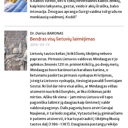
iš kalbos turinio, bet iš tokių neverbalinės kalbos ženklų,
kaip kūno laikysena, gestai, veido ir akių išraiška, balso
intonacija. Žmogaus apranga čia irgi vaidina toli gražu ne
menkiausią vaidmenį. Kodėl?
Dr. Darius BARONAS
Bendras visų lietuvių laimėjimas
2016-05-15
Lietuvių tautos kelias į krikščionių tikėjimą nebuvo
paprastas. Pirmasis Lietuvos valdovas Mindaugas ir jo
aplinkos žmonės 1251 m. priėmė Krikštą, po dvejų metų
Mindaugas buvo karūnuotas karaliaus karūna, o
lietuviams paskirtas pirmasis vyskupas Kristijonas,
įsteigta Lietuvos vyskupija, tiesiogiai pavaldi Šventajam
Sostui. Iki šiol dar nėra visai aišku, ar Mindaugas vėliau
atsimetė nuo krikščionybės, ar liko ištikimas jai iki
mirties. Aišku tik viena – jam mirus Lietuva vėl tapo
pagoniška šalimi ir ją daugiau kaip šimtmetį valdė
valdovai pagonys. Dalis pagonių buvo atviri Gerajai
Naujienai, ir tai leido Jogailai, Vytautui bei jų giminaičiams
ir patiems atsiversti, ir kartu patraukti į tikėjimą likusią
tautos dalį (1386–1387). Daugiausia pastangų reikėjo