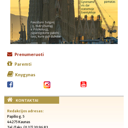
Prenumeruoti
Paremti
Knygynas
KONTAKTAI
Redakcijos adresas:
Papilio g. 5
44275 Kaunas
Tel./faks. (0 37) 20 96 83,