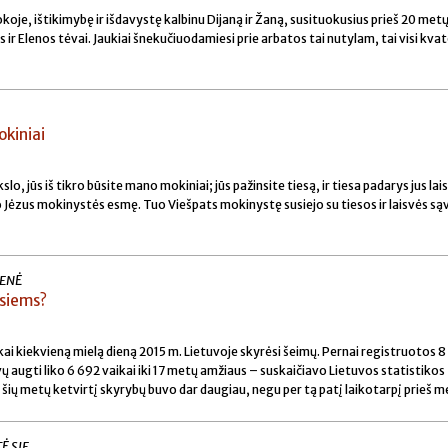
okoje, ištikimybę ir išdavystę kalbinu Dijaną ir Žaną, susituokusius prieš 20 metų.
s ir Elenos tėvai. Jaukiai šnekučiuodamiesi prie arbatos tai nutylam, tai visi kvat
okiniai
lo, jūs iš tikro būsite mano mokiniai; jūs pažinsite tiesą, ir tiesa padarys jus lai
o Jėzus mokinystės esmę. Tuo Viešpats mokinystę susiejo su tiesos ir laisvės s
IENĖ
usiems?
kai kiekvieną mielą dieną 2015 m. Lietuvoje skyrėsi šeimų. Pernai registruotos 
vų augti liko 6 692 vaikai iki 17 metų amžiaus – suskaičiavo Lietuvos statistikos
šių metų ketvirtį skyrybų buvo dar daugiau, negu per tą patį laikotarpį prieš m
Ė SJE