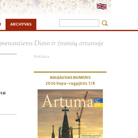
I
ARCHYVAS
×
 gyvenantiems Dievo ir žmonių artumoje
Reklama
NAUJAUSIAS NUMERIS
2026 liepa–rugpjūtis 7/8
etai