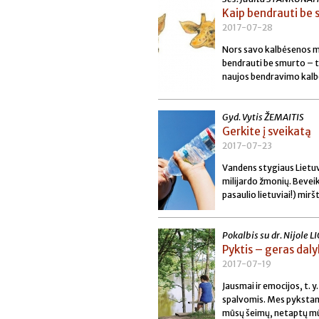
Kaip bendrauti be 
2017-07-28
Nors savo kalbėsenos me
bendrauti be smurto – ta
naujos bendravimo kalb
Gyd. Vytis ŽEMAITIS
Gerkite į sveikatą
2017-07-23
Vandens stygiaus Lietuv
milijardo žmonių. Bevei
pasaulio lietuviai!) mir
Pokalbis su dr. Nijole 
Pyktis – geras dal
2017-07-19
Jausmai ir emocijos, t. 
spalvomis. Mes pykstame 
mūsų šeimų, netaptų mūs