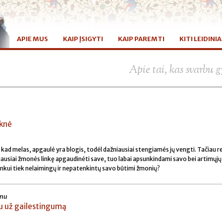
APIE MUS
KAIP ĮSIGYTI
KAIP PAREMTI
KITI LEIDINIA
Apie tai, kas svarbu
knė
kad melas, apgaulė yra blogis, todėl dažniausiai stengiamės jų vengti. Tačiau r
usiai žmonės linkę apgaudinėti save, tuo labai apsunkindami savo bei artimųjų
inkui tiek nelaimingų ir nepatenkintų savo būtimi žmonių?
anu
u už gailestingumą