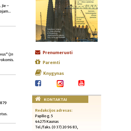
 Jie –
ojam...
Prenumeruoti
svus“ (
Jn
ąvokomis.
Paremti
Knygynas
KONTAKTAI
8 879
Redakcijos adresas:
etus.
Papilio g. 5
44275 Kaunas
Tel./faks. (0 37) 20 96 83,