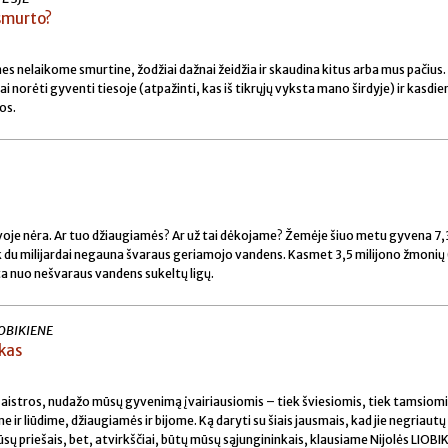
smurto?
s nelaikome smurtine, žodžiai dažnai žeidžia ir skaudina kitus arba mus pačius.
i norėti gyventi tiesoje (atpažinti, kas iš tikrųjų vyksta mano širdyje) ir kasdi
os.
oje nėra. Ar tuo džiaugiamės? Ar už tai dėkojame? Žemėje šiuo metu gyvena 7,
k du milijardai negauna švaraus geriamojo vandens. Kasmet 3,5 milijono žmonių 
šta nuo nešvaraus vandens sukeltų ligų.
LIOBIKIENE
ykas
y. aistros, nudažo mūsų gyvenimą įvairiausiomis – tiek šviesiomis, tiek tamsiom
ir liūdime, džiaugiamės ir bijome. Ką daryti su šiais jausmais, kad jie negriautų
ų priešais, bet, atvirkščiai, būtų mūsų sąjungininkais, klausiame Nijolės LIOBI