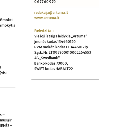
0 677 60 970
redakcija@artuma.lt
www.artuma.lt
 Išmokti
en mokytis
Rekvizitai:
Viešoji įstaiga leidykla „Artuma“
Įmonės kodas 134460120
PVM mokėt. kodas LT344601219
Sąsk. Nr. LT097300010002264553
AB „Swedbank“
Banko kodas 73000,
3
SWIFT kodas HABALT22
(visi
is –
 mūsų ir
KIENĖS –