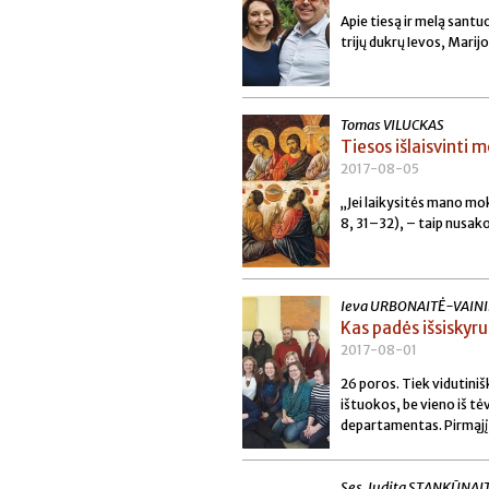
Apie tiesą ir melą santu
trijų dukrų Ievos, Marijo
Tomas VILUCKAS
Tiesos išlaisvinti m
2017-08-05
„Jei laikysitės mano moks
8, 31–32), – taip nusak
Ieva URBONAITĖ-VAIN
Kas padės išsiskyr
2017-08-01
26 poros. Tiek vidutiniš
ištuokos, be vieno iš tė
departamentas. Pirmąjį 
Ses. Judita STANKŪNAIT