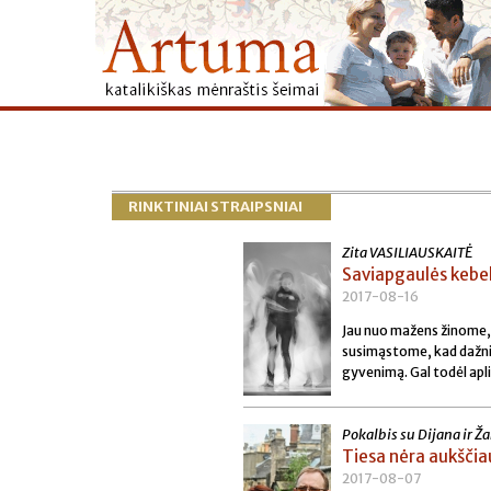
RINKTINIAI STRAIPSNIAI
Zita VASILIAUSKAITĖ
Saviapgaulės kebe
2017-08-16
Jau nuo mažens žinome, 
susimąstome, kad dažnia
gyvenimą. Gal todėl apl
Pokalbis su Dijana ir Ž
Tiesa nėra aukščia
2017-08-07