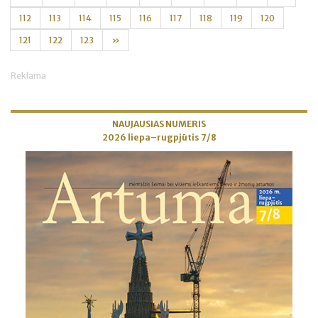
112
113
114
115
116
117
118
119
120
121
122
123
»
Reklama
NAUJAUSIAS NUMERIS
2026 liepa–rugpjūtis 7/8