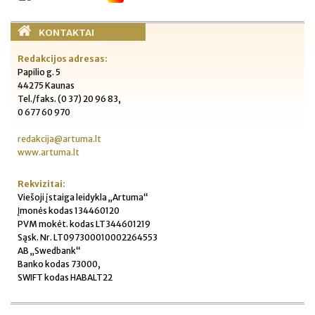
KONTAKTAI
Redakcijos adresas:
Papilio g. 5
44275 Kaunas
Tel./faks. (0 37) 20 96 83,
0 677 60 970
redakcija@artuma.lt
www.artuma.lt
Rekvizitai:
Viešoji įstaiga leidykla „Artuma“
Įmonės kodas 134460120
PVM mokėt. kodas LT344601219
Sąsk. Nr. LT097300010002264553
AB „Swedbank“
Banko kodas 73000,
SWIFT kodas HABALT22