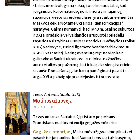
stalinizmo ideologemų šukių, todėl nenuostabu, kad
religinis šio karo matmuo, nors ir nėra pirmajame jį
supančios viešosios erdvės plane, yra svarbus elementas
Maskvos deklaruotame Ukrainos „denacifikacijos“
naratyve. Galima numanyti, kad 1943 m. Stalino sukurtos
ir XXI a. pradžioje vėl valdančios grupuotės priedėliu
tapusios valstybinės Rusijos Ortodoksų Bažnyčios (toliau
ROB) vadovybė, turinti ilgametę bendradarbiavimo su
KGB (FSB) patirtį, karinę avantiūrą regi ne vien kaip
galimybę atšaukti Ukrainos Ortodoksų Bažnyčios
autokefalijos pripažinimą, bet ir kaip dar vieną istorinio
revanšo Romai šansą, dar kartą pamėginant pasukti
atgal XVI a. pabaigoje prasidėjusios istorijos ratą.
Tėvas Antanas Saulaitis SJ
Motinos užuovėja
2022-05-01
Tėvas Antanas Saulaitis SJ pristato popiežiaus
Pranciškaus maldos intenciją gegužės mėnesiui.
Gegužės intencija:
„Melskimės už gyvenimo pilnatvei
pašauktus jaunuolius, kad Marija jiems taptų klausymo,