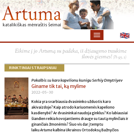
×
Eikime į jo Artumą su padėka, iš džiaugsmo traukime
šlovės giesmes!
(Ps 95, 2)
RINKTINIAI STRAIPSNIAI
Pokalbis su karo kapelionu kunigu Serhiy Dmytriyev
Giname tik tai, ką mylime
2022-05-30
Kokia yra svarbiausia dvasininko užduotis karo
akivaizdoje? Kaip atrodo kariuomenės kapeliono
kasdienybė? Ar dvasininkai naudoja ginklus? Ko labiausiai
šiandien reikia kovojantiems drauge su tautą mylinčiais ir
ginančiais žmonėmis? Šiuo vis dar įtemptu
laiku
Artuma
kalbina Ukrainos Ortodoksų Bažnyčios