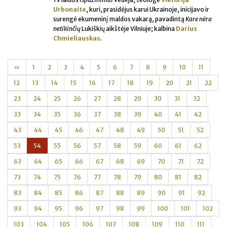
Urbonaite
, kuri, prasidėjus karui Ukrainoje, inicijavo ir
surengė ekumeninį maldos vakarą, pavadintą
Kare nėra
netikinčių
Lukiškių aikštėje Vilniuje; kalbina
Darius
Chmieliauskas
.
«
1
2
3
4
5
6
7
8
9
10
11
12
13
14
15
16
17
18
19
20
21
22
23
24
25
26
27
28
29
30
31
32
33
34
35
36
37
38
39
40
41
42
43
44
45
46
47
48
49
50
51
52
53
54
55
56
57
58
59
60
61
62
63
64
65
66
67
68
69
70
71
72
73
74
75
76
77
78
79
80
81
82
83
84
85
86
87
88
89
90
91
92
93
94
95
96
97
98
99
100
101
102
103
104
105
106
107
108
109
110
111