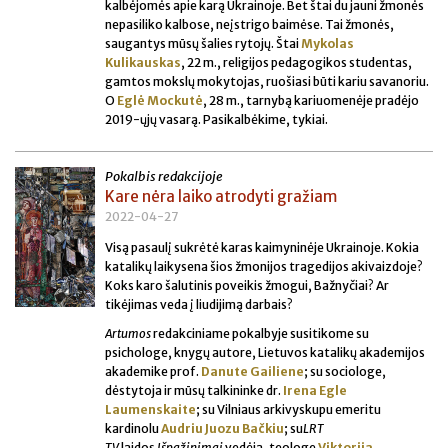
kalbėjomės apie karą Ukrainoje. Bet štai du jauni žmonės
nepasiliko kalbose, neįstrigo baimėse. Tai žmonės,
saugantys mūsų šalies rytojų. Štai
Mykolas
Kulikauskas
, 22 m., religijos pedagogikos studentas,
gamtos mokslų mokytojas, ruošiasi būti kariu savanoriu.
O
Eglė Mockutė
, 28 m., tarnybą kariuomenėje pradėjo
2019-ųjų vasarą. Pasikalbėkime, tykiai.
Pokalbis redakcijoje
Kare nėra laiko atrodyti gražiam
2022-04-27
Visą pasaulį sukrėtė karas kaimyninėje Ukrainoje. Kokia
katalikų laikysena šios žmonijos tragedijos akivaizdoje?
Koks karo šalutinis poveikis žmogui, Bažnyčiai? Ar
tikėjimas veda į liudijimą darbais?
Artumos
redakciniame pokalbyje susitikome su
psichologe, knygų autore, Lietuvos katalikų akademijos
akademike prof.
Danute Gailiene
; su sociologe,
dėstytoja ir mūsų talkininke dr.
Irena Egle
Laumenskaite
; su Vilniaus arkivyskupu emeritu
kardinolu
Audriu Juozu Bačkiu
; su
LRT
TV
laidos
Išpažinimai
vedėja, teologe
Viktorija