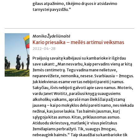
gilaus atpažinimo, tikėjimo drąsos ir atsidavimo
tarnystei pavyzdžiu.“
Monika Žydeliūnaitė
Kario priesaika – meilės artimui veiksmas
2022-04-28
Praėjusią savaitę kalbėjausi su kambarioke ir išgirdau
save sakant: „Man nesvarbu, kaip pervadins vieną ar kitą
žemės centimetrą. Tegu vadina mane nelietuve,
nepanevėžiete, nemonika, nesese. Svarbiausia – žmogus.
Juk kiekvienas esame vertas nebijoti pareiti į namus.
Sakyčiau, išvis nebijoti galvoti apie savo namus. Moteris,
vardu Janet Woititz, parašiusi knygą suaugusiems
alkoholikų vaikams, aprašė man šleikščiai pažįstamą
jauseną – kai po mokyklos delsi pareiti namo, nes niekada
nežinai, kas juose laukia. Tas baimės jausmas, kurį
sąlygoja kitas asmuo. Kitas, priklausomas asmuo.
Atiduodu skriestuvą, matlankį ir visus pieštukus
žemėlapiams perbraižyti. Tik, suaugęs žmogau,
nebeaugink baimės.“ Taip skaudžiai su kambarioke tik