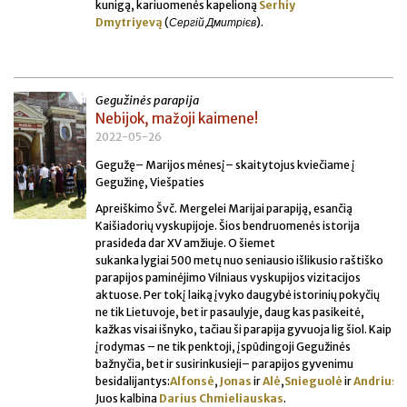
kunigą, kariuomenės kapelioną
Serhiy
Dmytriyevą
(
Сергій Дмитрієв
).
Gegužinės parapija
Nebijok, mažoji kaimene!
2022-05-26
Gegužę– Marijos mėnesį– skaitytojus kviečiame į
Gegužinę, Viešpaties
Apreiškimo Švč. Mergelei Marijai parapiją, esančią
Kaišiadorių vyskupijoje. Šios bendruomenės istorija
prasideda dar XV amžiuje. O šiemet
sukanka lygiai 500 metų nuo seniausio išlikusio raštiško
parapijos paminėjimo Vilniaus vyskupijos vizitacijos
aktuose. Per tokį laiką įvyko daugybė istorinių pokyčių
ne tik Lietuvoje, bet ir pasaulyje, daug kas pasikeitė,
kažkas visai išnyko, tačiau ši parapija gyvuoja lig šiol. Kaip
įrodymas – ne tik penktoji, įspūdingoji Gegužinės
bažnyčia, bet ir susirinkusieji– parapijos gyvenimu
besidalijantys:
Alfonsė
,
Jonas
ir
Alė
,
Snieguolė
ir
Andrius
b
Juos kalbina
Darius Chmieliauskas
.