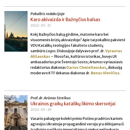
Pokalbis redakcijoje
Karo akivaizda ir Bažnyčios balsas
2022-05-21
Kokį Bažnyčios balsą girdime, matome karo bei
visuomenės krizių akivaizdoje? Apie tai pokalbio pakvietė
VDU Katalikų teologijos fakulteto studentų
sambūris
Logos.
Diskusijoje dalyvavo prof. dr.
Vytautas
Ališauskas
– filosofas, kultūros istorikas, buvęs LR
ambasadorius prie Šventojo Sosto;
Artumos
vyriausiasis
redaktorius diakonas
Darius Chmieliauskas
, diskusiją
moderavo KTF dekanas diakonas dr.
Benas Ulevičius
.
Prof. dr. Arūnas Streikus
Ukrainos graikų katalikų likimo skersvėjai
2022-05-20
Vasario pabaigoje kolektyvinio Putino pradėtos karinės
agresijos Ukrainoje propagandinė versija yra dėliojama iš
tradicinio rusiškojo imperializmo ir niekur neišnykusio