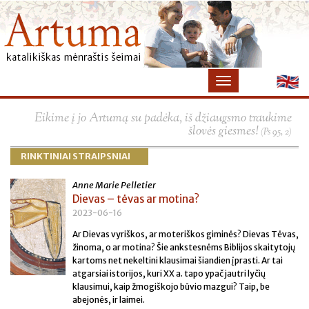
×
Eikime į jo Artumą su padėka, iš džiaugsmo traukime
šlovės giesmes!
(Ps 95, 2)
RINKTINIAI STRAIPSNIAI
Anne Marie Pelletier
Dievas – tėvas ar motina?
2023-06-16
Ar Dievas vyriškos, ar moteriškos giminės? Dievas Tėvas,
žinoma, o ar motina? Šie ankstesnėms Biblijos skaitytojų
kartoms net nekeltini klausimai šiandien įprasti. Ar tai
atgarsiai istorijos, kuri XX a. tapo ypač jautri lyčių
klausimui, kaip žmogiškojo būvio mazgui? Taip, be
abejonės, ir laimei.