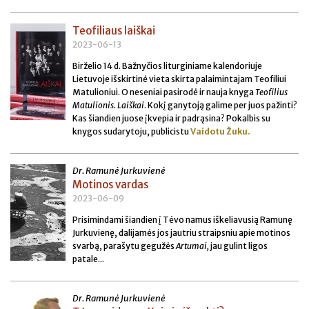
Teofiliaus laiškai
2023-06-13
Birželio 14 d. Bažnyčios liturginiame kalendoriuje
Lietuvoje išskirtinė vieta skirta palaimintajam Teofiliui
Matulioniui. O neseniai pasirodė ir nauja knyga
Teofilius
Matulionis. Laiškai
. Kokį ganytoją galime per juos pažinti?
Kas šiandien juose įkvepia ir padrąsina? Pokalbis su
knygos sudarytoju, publicistu
Vaidotu Žuku.
Dr. Ramunė Jurkuvienė
Motinos vardas
2023-06-09
Prisimindami šiandien į Tėvo namus iškeliavusią Ramunę
Jurkuvienę, dalijamės jos jautriu straipsniu apie motinos
svarbą, parašytu gegužės
Artumai,
jau gulint ligos
patale...
Dr. Ramunė Jurkuvienė