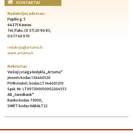
KONTAKTAI
Redakcijos adresas:
Papilio g. 5
44275 Kaunas
Tel./faks. (0 37) 20 96 83,
0 677 60 970
redakcija@artuma.lt
www.artuma.lt
Rekvizitai:
Viešoji įstaiga leidykla „Artuma“
Įmonės kodas 134460120
PVM mokėt. kodas LT344601219
Sąsk. Nr. LT097300010002264553
AB „Swedbank“
Banko kodas 73000,
SWIFT kodas HABALT22