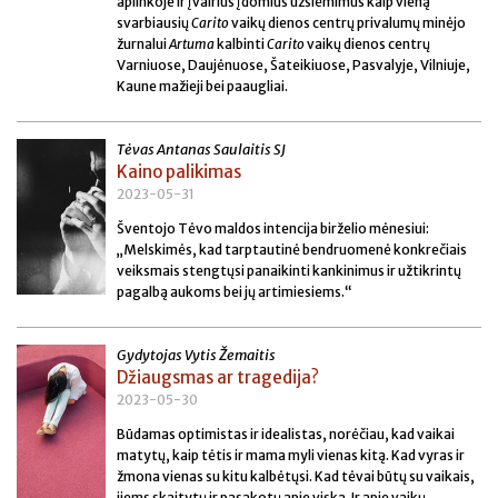
aplinkoje ir įvairius įdomius užsiėmimus kaip vieną
svarbiausių
Carito
vaikų dienos centrų privalumų minėjo
žurnalui
Artuma
kalbinti
Carito
vaikų dienos centrų
Varniuose, Daujėnuose, Šateikiuose, Pasvalyje, Vilniuje,
Kaune mažieji bei paaugliai.
Tėvas Antanas Saulaitis SJ
Kaino palikimas
2023-05-31
Šventojo Tėvo maldos intencija birželio mėnesiui:
„Melskimės, kad tarptautinė bendruomenė konkrečiais
veiksmais stengtųsi panaikinti kankinimus ir užtikrintų
pagalbą aukoms bei jų artimiesiems.“
Gydytojas Vytis Žemaitis
Džiaugsmas ar tragedija?
2023-05-30
Būdamas optimistas ir idealistas, norėčiau, kad vaikai
matytų, kaip tėtis ir mama myli vienas kitą. Kad vyras ir
žmona vienas su kitu kalbėtųsi. Kad tėvai būtų su vaikais,
jiems skaitytų ir pasakotų apie viską. Ir apie vaikų