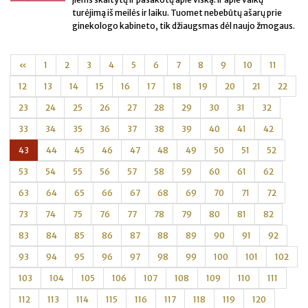
turėjimą iš meilės ir laiku. Tuomet nebebūtų ašarų prie
ginekologo kabineto, tik džiaugsmas dėl naujo žmogaus.
«
1
2
3
4
5
6
7
8
9
10
11
12
13
14
15
16
17
18
19
20
21
22
23
24
25
26
27
28
29
30
31
32
33
34
35
36
37
38
39
40
41
42
43
44
45
46
47
48
49
50
51
52
53
54
55
56
57
58
59
60
61
62
63
64
65
66
67
68
69
70
71
72
73
74
75
76
77
78
79
80
81
82
83
84
85
86
87
88
89
90
91
92
93
94
95
96
97
98
99
100
101
102
103
104
105
106
107
108
109
110
111
112
113
114
115
116
117
118
119
120