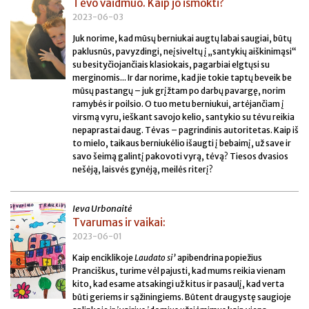
Tėvo vaidmuo. Kaip jo išmokti?
2023-06-03
Juk norime, kad mūsų berniukai augtų labai saugiai, būtų
paklusnūs, pavyzdingi, neįsiveltų į „santykių aiškinimąsi“
su besityčiojančiais klasiokais, pagarbiai elgtųsi su
merginomis... Ir dar norime, kad jie tokie taptų beveik be
mūsų pastangų – juk grįžtam po darbų pavargę, norim
ramybės ir poilsio. O tuo metu berniukui, artėjančiam į
virsmą vyru, ieškant savojo kelio, santykio su tėvu reikia
nepaprastai daug. Tėvas – pagrindinis autoritetas. Kaip iš
to mielo, taikaus berniukėlio išaugti į bebaimį, už save ir
savo šeimą galintį pakovoti vyrą, tėvą? Tiesos dvasios
nešėją, laisvės gynėją, meilės riterį?
Ieva Urbonaitė
Tvarumas ir vaikai:
2023-06-01
Kaip enciklikoje
Laudato si’
apibendrina popiežius
Pranciškus, turime vėl pajusti, kad mums reikia vienam
kito, kad esame atsakingi už kitus ir pasaulį, kad verta
būti geriems ir sąžiningiems. Būtent draugystę saugioje