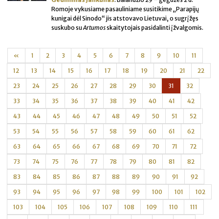
Romoje vykusiame pasauliniame susitikime „Parapijų
kunigai dėl Sinodo“ jis atstovavo Lietuvai, o sugrįžęs
suskubo su
Artumos
skaitytojais pasidalinti įžvalgomis.
«
1
2
3
4
5
6
7
8
9
10
11
12
13
14
15
16
17
18
19
20
21
22
23
24
25
26
27
28
29
30
31
32
33
34
35
36
37
38
39
40
41
42
43
44
45
46
47
48
49
50
51
52
53
54
55
56
57
58
59
60
61
62
63
64
65
66
67
68
69
70
71
72
73
74
75
76
77
78
79
80
81
82
83
84
85
86
87
88
89
90
91
92
93
94
95
96
97
98
99
100
101
102
103
104
105
106
107
108
109
110
111