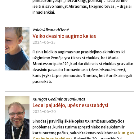
priklausomybių ir „netvarkingų polinkių“. Tada turime
išeiti iš savo namų it Abraomas, tikėjimo tėvas, – drąsiai
ir nuolankiai.
Vaida Alksnevičienė
Vaiko dvasinio augimo kelias
2024-06-25
Fizinis kūdikio augimas nuo prasidėjimo akimirkos iki
užgimimo žemėje yra tikras stebuklas, bet Maria
Montessori pabrėžė, kad dar didesnis stebuklas yra vaiko
dvasinio pasaulio formavimasis (
dvasinis embrionas
),
kuris įvyksta per pirmuosius 3 metus, bet išoriškai negali
pasireikšti.
Kunigas Gediminas Jankūnas
Ledai pajudėjo, upės nesustabdysi
2024-06-20
Sinodas į paviršių iškėlė opias XXI amžiaus Bažnyčios
problemas, kurias turime spręsti nieko nelaukdami ir
kartu surėmę pečius, sako Krekenavos klebonas
kunigas
Gediminas Jankūnas
. Balandžio 29 – gegužės 2 d.