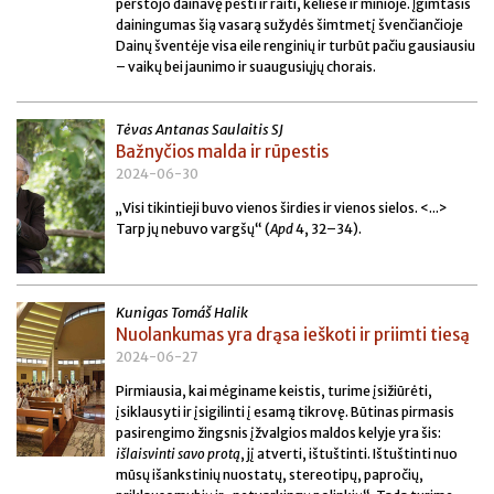
perstojo dainavę pėsti ir raiti, keliese ir minioje. Įgimtasis
dainingumas šią vasarą sužydės šimtmetį švenčiančioje
Dainų šventėje visa eile renginių ir turbūt pačiu gausiausiu
– vaikų bei jaunimo ir suaugusiųjų chorais.
Tėvas Antanas Saulaitis SJ
Bažnyčios malda ir rūpestis
2024-06-30
„Visi tikintieji buvo vienos širdies ir vienos sielos. <...>
Tarp jų nebuvo vargšų“ (
Apd
4, 32–34).
Kunigas Tomáš Halik
Nuolankumas yra drąsa ieškoti ir priimti tiesą
2024-06-27
Pirmiausia, kai mėginame keistis, turime įsižiūrėti,
įsiklausyti ir įsigilinti į esamą tikrovę. Būtinas pirmasis
pasirengimo žingsnis įžvalgios maldos kelyje yra šis:
išlaisvinti
savo protą
, jį atverti, ištuštinti. Ištuštinti nuo
mūsų išankstinių nuostatų, stereotipų, papročių,