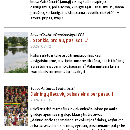
Inesa Vaitkūnaitė jaunąjį vikarą kalbina apie jo
džiaugsmus, pašaukimą, kunigystę ir... skausmus: „Mane
gniuždo, kai kunigams klijuojama pedofilo etiketė“, –
atvirai pripažįsta jis.
Sesuo Gražina Dapšauskytė FPS
„Stenkis, brolau, pasilsėti...“
2024-07-12
Koks galėtų ir turėtų būti mūsų poilsis, kad
atsigaivintume, sustiprintume ne tik kūną, bet ir tikėjimą,
atrastume gyvenimo džiaugsmą? Palaimintasis Jurgis
Matulaitis turi mums ką pasakyti.
Tėvas Antanas Saulaitis SJ
Dainingų lietuvių balsas eina per pasaulį
2024-07-05
Prieš tris dešimtmečius ir kiek anksčiau visas pasaulis
girdėjo apie mus ir galėjo klausytis Lietuvos
„dainuojančios permainos, revoliucijos“ dainų,
Atgimimo
arba
Laisvės
dainos, o mes, vyresni, prisimename patys be