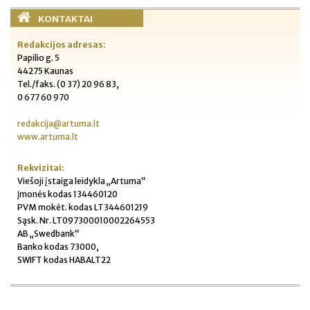
KONTAKTAI
Redakcijos adresas:
Papilio g. 5
44275 Kaunas
Tel./faks. (0 37) 20 96 83,
0 677 60 970
redakcija@artuma.lt
www.artuma.lt
Rekvizitai:
Viešoji įstaiga leidykla „Artuma“
Įmonės kodas 134460120
PVM mokėt. kodas LT344601219
Sąsk. Nr. LT097300010002264553
AB „Swedbank“
Banko kodas 73000,
SWIFT kodas HABALT22