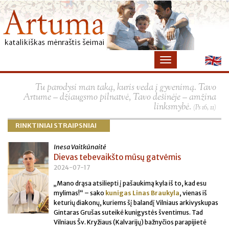
×
Tu parodysi man taką, kuris veda į gyvenimą. Tavo
Artume – džiaugsmo pilnatvė, Tavo dešinėje – amžina
linksmybė.
(Ps 16, 11)
RINKTINIAI STRAIPSNIAI
Inesa Vaitkūnaitė
Dievas tebevaikšto mūsų gatvėmis
2024-07-17
„Mano drąsa atsiliepti į pašaukimą kyla iš to, kad esu
mylimas!“ – sako
kunigas Linas Braukyla
, vienas iš
keturių diakonų, kuriems šį balandį Vilniaus arkivyskupas
Gintaras Grušas suteikė kunigystės šventimus. Tad
Vilniaus Šv. Kryžiaus (Kalvarijų) bažnyčios parapijietė