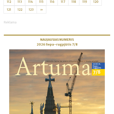
112
113
114
115
116
117
118
119
120
121
122
123
»
Reklama
NAUJAUSIAS NUMERIS
2026 liepa–rugpjūtis 7/8