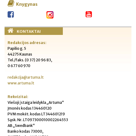
Knygynas
KONTAKTAI
Redakcijos adresas:
Papilio g. 5
44275 Kaunas
Tel./faks. (0 37) 20 96 83,
0 677 60 970
redakcija@artuma.lt
www.artuma.lt
Rekvizitai:
Viešoji įstaiga leidykla „Artuma“
Įmonės kodas 134460120
PVM mokėt. kodas LT344601219
Sąsk. Nr. LT097300010002264553
AB „Swedbank“
Banko kodas 73000,