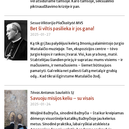
vėl atsiduriame tamsoje. Karo tamsoje, seksualinio
piktnaudžiavimo krizėje ir pan.
Sesuo Viktorija Plačkaitytė MVS
Bet ši viltis pasilieka ir jos gana!
2025-01-27
Ką tik grįžau palydėjusi keletą žmonių palaimintojo Jurgio
Matulaičio muziejuje. Ten, ekspozicijos centre – tėvo
Jurgio kojos ir rankos įtvarai. Visi, kas yra buvę, matė.
Stabtelėjau šiandien prie jų ir supratau: mums visiems – ir
mačiusiems, ir nemačiusiems – šiemet būtina juos
pamatyti. Gal reikia net paliesti šaltą metalą ir grubią
odą... Kad tikrai išgirstume Matulaičio žodį.
Tėvas Antanas Saulaitis SJ
Savuoju misijos keliu – su visais
2025-01-24
Misijinė Bažnyčia, sinodinė Bažnyčia – štai kur kreipiamas
dėmesys visuotinėje katalikų Bažnyčioje jau kelerius
metus. Sinodinė praktika, labai ryškiai atskleista