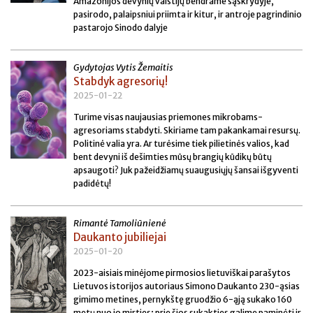
Amazonijos devynių valstijų bendrame sąskrydyje,
pasirodo, palaipsniui priimta ir kitur, ir antroje pagrindinio
pastarojo Sinodo dalyje
Gydytojas Vytis Žemaitis
Stabdyk agresorių!
2025-01-22
Turime visas naujausias priemones mikrobams-
agresoriams stabdyti. Skiriame tam pakankamai resursų.
Politinė valia yra. Ar turėsime tiek pilietinės valios, kad
bent devyni iš dešimties mūsų brangių kūdikų būtų
apsaugoti? Juk pažeidžiamų suaugusiųjų šansai išgyventi
padidėtų!
Rimantė Tamoliūnienė
Daukanto jubiliejai
2025-01-20
2023-aisiais minėjome pirmosios lietuviškai parašytos
Lietuvos istorijos autoriaus Simono Daukanto 230-ąsias
gimimo metines, pernykštę gruodžio 6-ąją sukako 160
metų nuo jo mirties; prie šios sukakties galime paminėti ir