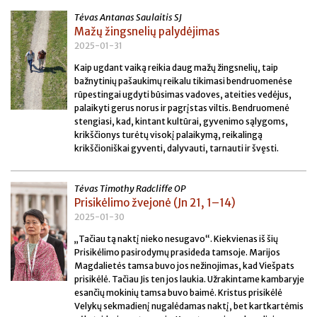
Tėvas Antanas Saulaitis SJ
Mažų žingsnelių palydėjimas
2025-01-31
Kaip ugdant vaiką reikia daug mažų žingsnelių, taip
bažnytinių pašaukimų reikalu tikimasi bendruomenėse
rūpestingai ugdyti būsimas vadoves, ateities vedėjus,
palaikyti gerus norus ir pagrįstas viltis. Bendruomenė
stengiasi, kad, kintant kultūrai, gyvenimo sąlygoms,
krikščionys turėtų visokį palaikymą, reikalingą
krikščioniškai gyventi, dalyvauti, tarnauti ir švęsti.
Tėvas Timothy Radcliffe OP
Prisikėlimo žvejonė (Jn 21, 1–14)
2025-01-30
„Tačiau tą naktį nieko nesugavo“. Kiekvienas iš šių
Prisikėlimo pasirodymų prasideda tamsoje. Marijos
Magdalietės tamsa buvo jos nežinojimas, kad Viešpats
prisikėlė. Tačiau Jis ten jos laukia. Užrakintame kambaryje
esančių mokinių tamsa buvo baimė. Kristus prisikėlė
Velykų sekmadienį nugalėdamas naktį, bet kartkartėmis