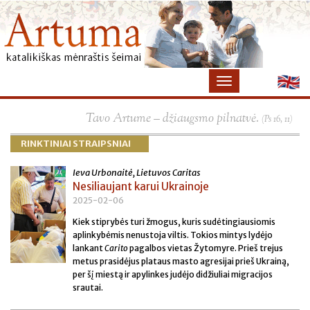
×
Tavo Artume – džiaugsmo pilnatvė.
(Ps 16, 11)
RINKTINIAI STRAIPSNIAI
Ieva Urbonaitė, Lietuvos Caritas
Nesiliaujant karui Ukrainoje
2025-02-06
Kiek stiprybės turi žmogus, kuris sudėtingiausiomis
aplinkybėmis nenustoja viltis. Tokios mintys lydėjo
lankant
Carito
pagalbos vietas Žytomyre. Prieš trejus
metus prasidėjus plataus masto agresijai prieš Ukrainą,
per šį miestą ir apylinkes judėjo didžiuliai migracijos
srautai.