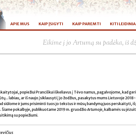
APIE MUS
KAIP ĮSIGYTI
KAIP PAREMTI
KITI LEIDINIA
Eikime į jo Artumą su padėka, iš d
ir skaitytojai, popiežiui Pranciškui iškeliavus į Tėvo namus, pagalvojome, kad ger
tų... labiau, ar iš naujo įsiklausyti į jo žodžius, pasakytus mums Lietuvoje 2018-
 siūlome ir jums prisiminti tuos jo tekstus ir mūsų bandymą juos perskaityti, išg
nti. Šiame pokalbyje, publikuotame 2019 m. gruodžio
Artumoje
, kalbamės su jėzuit
sitikimą su popiežiumi.
kevičius