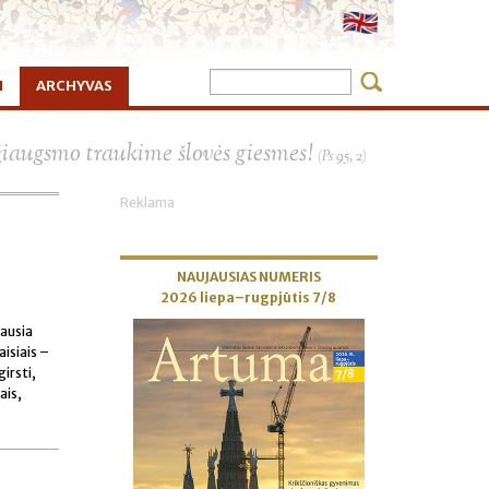
I
ARCHYVAS
×
žiaugsmo traukime šlovės giesmes!
(Ps 95, 2)
Reklama
NAUJAUSIAS NUMERIS
2026 liepa–rugpjūtis 7/8
iausia
aisiais –
irsti,
ais,