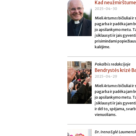
Kad neužmirštume
2025-04-30
Mieli
Artumos
bičiuliai 
pagarba ir padėka jam bū
jo apsilankymo metu. Tad
įsiklausyti ir jais gyven
prisimindami popiežiaus
kalėjime.
Pokalbis redakcijoje
Bendrystės krizė B
2025-04-29
Mieli
Artumos
bičiuliai 
pagarba ir padėka jam bū
jo apsilankymo metu. Tad
įsiklausyti ir jais gyve
ir dėl to, spėjama, svar
vienuoliams.
Dr. Irena Eglė Laumens