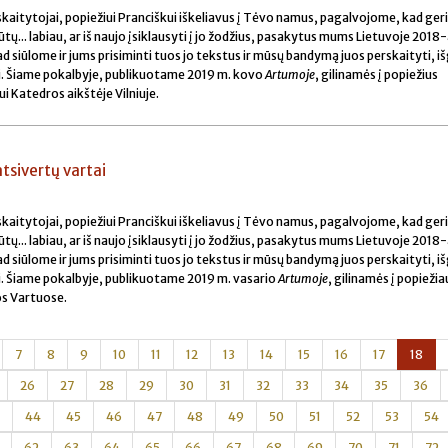
ir skaitytojai, popiežiui Pranciškui iškeliavus į Tėvo namus, pagalvojome, kad ger
tų... labiau, ar iš naujo įsiklausyti į jo žodžius, pasakytus mums Lietuvoje 2018-
 siūlome ir jums prisiminti tuos jo tekstus ir mūsų bandymą juos perskaityti, išg
nti. Šiame pokalbyje, publikuotame 2019 m. kovo
Artumoje
, gilinamės į popiežius
i Katedros aikštėje Vilniuje.
tsivertų vartai
ir skaitytojai, popiežiui Pranciškui iškeliavus į Tėvo namus, pagalvojome, kad ger
tų... labiau, ar iš naujo įsiklausyti į jo žodžius, pasakytus mums Lietuvoje 2018-
 siūlome ir jums prisiminti tuos jo tekstus ir mūsų bandymą juos perskaityti, išg
nti. Šiame pokalbyje, publikuotame 2019 m. vasario
Artumoje
, gilinamės į popiežia
os Vartuose.
7
8
9
10
11
12
13
14
15
16
17
18
26
27
28
29
30
31
32
33
34
35
36
44
45
46
47
48
49
50
51
52
53
54
62
63
64
65
66
67
68
69
70
71
72