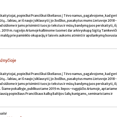
ir skaitytojai, popiežiui Pranciškui iškeliavus į Tėvo namus, pagalvojome, kad ger
tų... labiau, ar iš naujo įsiklausyti į jo žodžius, pasakytus mums Lietuvoje 2018-
 siūlome ir jums prisiminti tuos jo tekstus ir mūsų bandymą juos perskaityti, išg
ti. 2019 m. rugsėjo
Artumoje
kalbinome tuomet dar arkivyskupą Sigitą Tamkeviči
 maldą prie paminklo okupacijų ir laisvės aukoms atminti ir apsilankymą buvus
ažnyčioje
ir skaitytojai, popiežiui Pranciškui iškeliavus į Tėvo namus, pagalvojome, kad ger
tų... labiau, ar iš naujo įsiklausyti į jo žodžius, pasakytus mums Lietuvoje 2018-
 siūlome ir jums prisiminti tuos jo tekstus ir mūsų bandymą juos perskaityti, išg
nti. Šiame pokalbyje, publikuotame 2019 m. liepos–rugpjūčio
Artumoje
, aptariame 
biausią popiežiaus Pranciškaus kalbą Baltijos šalių kunigams, seminaristams ir
kaitė