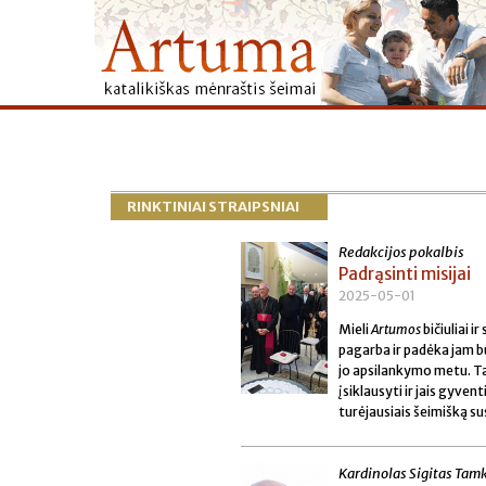
RINKTINIAI STRAIPSNIAI
Redakcijos pokalbis
Padrąsinti misijai
2025-05-01
Mieli
Artumos
bičiuliai 
pagarba ir padėka jam bū
jo apsilankymo metu. Tad
įsiklausyti ir jais gyve
turėjausiais šeimišką su
Kardinolas Sigitas Tam