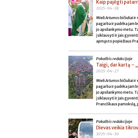
Kaip pajėgti patar
2025-04-28
Mieli
Artumos
bičiuliai 
pagarba ir padėka jam bū
jo apsilankymo metu. Tad
įsiklausyti ir jais gyve
apmąsto popiežiaus Pra
Pokalbis redakcijoje
Taigi, dar kartą – 
2025-04-27
Mieli
Artumos
bičiuliai 
pagarba ir padėka jam bū
jo apsilankymo metu. Tad
įsiklausyti ir jais gyv
Pranciškaus pamokslą, 
Pokalbis redakcijoje
Dievas veikia tikro
2025-04-26