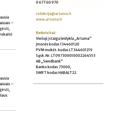
0 677 60 970
redakcija@artuma.lt
iausia
www.artuma.lt
aisiais –
irsti,
Rekvizitai:
enskaitė
Viešoji įstaiga leidykla „Artuma“
Įmonės kodas 134460120
PVM mokėt. kodas LT344601219
Sąsk. Nr. LT097300010002264553
AB „Swedbank“
Banko kodas 73000,
SWIFT kodas HABALT22
iausia
aisiais –
irsti,
iaus