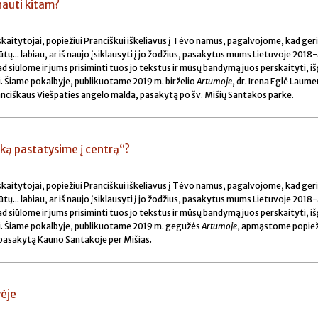
nauti kitam?
ir skaitytojai, popiežiui Pranciškui iškeliavus į Tėvo namus, pagalvojome, kad ger
tų... labiau, ar iš naujo įsiklausyti į jo žodžius, pasakytus mums Lietuvoje 2018-
 siūlome ir jums prisiminti tuos jo tekstus ir mūsų bandymą juos perskaityti, išg
nti. Šiame pokalbyje, publikuotame 2019 m. birželio
Artumoje
, dr. Irena Eglė Laum
nciškaus Viešpaties angelo malda, pasakytą po šv. Mišių Santakos parke.
„ką pastatysime į centrą“?
ir skaitytojai, popiežiui Pranciškui iškeliavus į Tėvo namus, pagalvojome, kad ger
tų... labiau, ar iš naujo įsiklausyti į jo žodžius, pasakytus mums Lietuvoje 2018-
 siūlome ir jums prisiminti tuos jo tekstus ir mūsų bandymą juos perskaityti, išg
enti. Šiame pokalbyje, publikuotame 2019 m. gegužės
Artumoje
, apmąstome popiež
pasakytą Kauno Santakoje per Mišias.
vėje