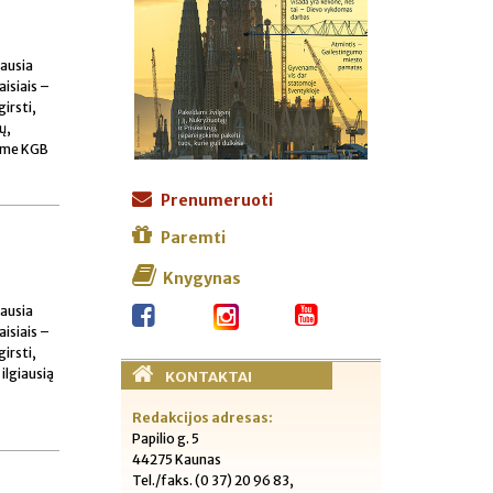
iausia
aisiais –
irsti,
ų,
iame KGB
Prenumeruoti
Paremti
Knygynas
iausia
aisiais –
irsti,
ilgiausią
KONTAKTAI
Redakcijos adresas:
Papilio g. 5
44275 Kaunas
Tel./faks. (0 37) 20 96 83,