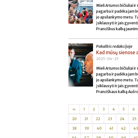
Mieli
Artumos
bičiuliai 
pagarba ir padėka jam bū
jo apsilankymo metu. Tad
įsiklausyti ir jais gyve
Pranciškus kalbą jaunimu
Pokalbis redakcijoje
Kad mūsų sienose a
2025-04-25
Mieli
Artumos
bičiuliai 
pagarba ir padėka jam bū
jo apsilankymo metu. Tad
įsiklausyti ir jais gyve
Pranciškaus kalbą Aušr
«
1
2
3
4
5
6
20
21
22
23
24
25
38
39
40
41
42
43
56
57
58
59
60
61