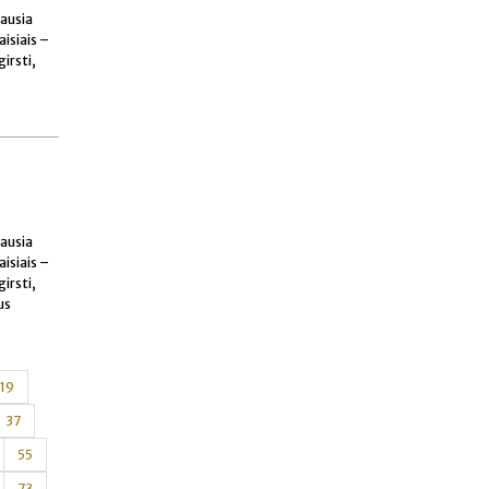
iausia
aisiais –
irsti,
iausia
aisiais –
irsti,
us
19
37
55
73