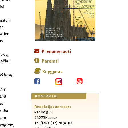
otos ir
isi
site ir
nas
asdien
us
Prenumeruoti
jokių
Paremti
 Tačiau
Knygynas
š tiesų
jome
KONTAKTAI
iena
as
Redakcijos adresas:
s dar
Papilio g. 5
ekam
44275 Kaunas
Tel./faks. (37) 20 96 83,
lvojome,