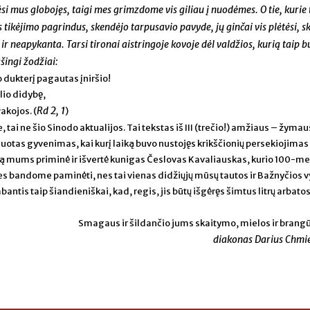
si mus globojęs, taigi mes grimzdome vis giliau į nuodėmes. O tie, kurie
tikėjimo pagrindus, skendėjo tarpusavio pavyde, jų ginčai vis plėtėsi, 
r neapykanta. Tarsi tironai aistringoje kovoje dėl valdžios, kurią taip 
šingi žodžiai:
 dukterį pagautas įniršio!
lio didybę,
Rd 2, 1
akojos. (
)
 tai ne šio Sinodo aktualijos. Tai tekstas iš III (trečio!) amžiaus – žymau
uotas gyvenimas, kai kurį laiką buvo nustojęs krikščionių persekiojimas i
kstą mums priminė ir išvertė kunigas Česlovas Kavaliauskas, kurio 100-me
s bandome paminėti, nes tai vienas didžiųjų mūsų tautos ir Bažnyčios vy
bantis taip šiandieniškai, kad, regis, jis būtų išgėręs šimtus litrų arbato
Smagaus ir šildančio jums skaitymo, mielos ir brangū
diakonas Darius Chmie