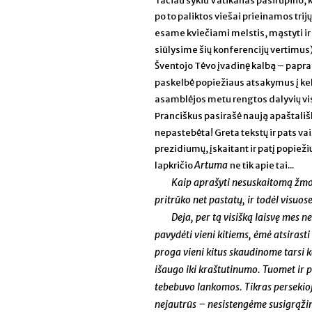
Tačiau sykiu Vatikanas pasirūpino, ka
po to paliktos viešai prieinamos trij
esame kviečiami melstis, mąstyti ir 
siūlysime šių konferencijų vertimus)
Šventojo Tėvo įvadinę kalbą – papra
paskelbė popiežiaus atsakymus į keli
asamblėjos metu rengtos dalyvių vis 
Pranciškus pasirašė naują apaštali
nepastebėta! Greta tekstų ir pats va
prezidiumų, įskaitant ir patį popiežių
Artuma
lapkričio
ne tik apie tai...
Kaip aprašyti nesuskaitomą žmoni
pritrūko net pastatų, ir todėl visuos
Deja, per tą visišką laisvę mes
pavydėti vieni kitiems, ėmė atsirast
proga vieni kitus skaudinome tarsi ka
išaugo iki kraštutinumo. Tuomet ir p
tebebuvo lankomos. Tikras persekioj
nejautrūs – nesistengėme susigrąžin