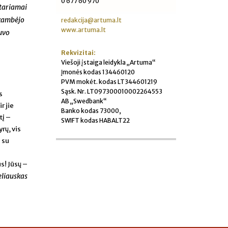
0 677 60 970
 tariamai
skambėjo
redakcija@artuma.lt
www.artuma.lt
buvo
Rekvizitai:
Viešoji įstaiga leidykla „Artuma“
Įmonės kodas 134460120
PVM mokėt. kodas LT344601219
Sąsk. Nr. LT097300010002264553
s
AB „Swedbank“
r jie
Banko kodas 73000,
tį –
SWIFT kodas HABALT22
rų, vis
s su
s! Jūsų –
liauskas