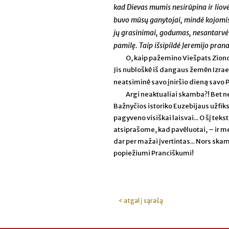
kad Dievas mumis nesirūpina ir liovė
buvo mūsų ganytojai, mindė kojomis 
jų grasinimai, godumas, nesantarvė i
pamilę. Taip išsipildė Jeremijo prana
O, kaip pažemino Viešpats Ziono
Jis nubloškė iš dangaus žemėn Izrae
neatsiminė savo įniršio dieną savo P
Argi neaktualiai skamba?! Bet ne,
Bažnyčios istoriko Euzebijaus užfiks
pagyveno visiškai laisvai... O šį te
atsiprašome, kad pavėluotai, – ir me
dar per mažai įvertintas... Nors skam
popiežiumi Pranciškumi!
< atgal į sąrašą