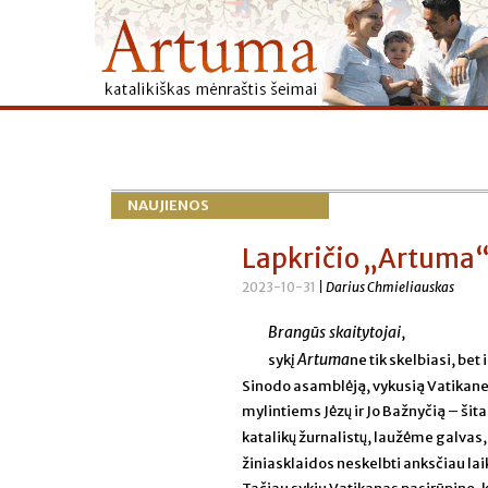
NAUJIENOS
Lapkričio „Artuma“:
2023-10-31
| Darius Chmieliauskas
Brangūs skaitytojai
,
Artuma
sykį
ne tik skelbiasi, be
Sinodo asamblėją, vykusią Vatikane vi
mylintiems Jėzų ir Jo Bažnyčią – šita
katalikų žurnalistų, laužėme galvas,
žiniasklaidos neskelbti anksčiau lai