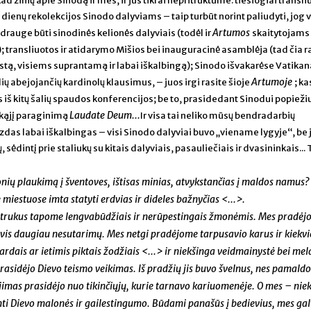
d žinių apie Sinodą ir mes, ir jūs tikrai nepritrūktume: tiesiogiai transliu
ų dienų rekolekcijos Sinodo dalyviams – taip turbūt norint paliudyti, jog v
Artumos
drauge būti sinodinės kelionės dalyviais (todėl ir
skaitytojams
; transliuotos ir atidarymo Mišios bei inauguracinė asamblėja (tad čia ra
stą, visiems suprantamą ir labai iškalbingą); Sinodo išvakarėse Vatika
Artumoje
ų abejojančių kardinolų klausimus, – juos irgi rasite šioje
; k
iš kitų šalių spaudos konferencijos; be to, prasidedant Sinodui popieži
Laudate Deum...
škąjį paraginimą
Ir visa tai neliko mūsų bendradarbių
izdas labai iškalbingas – visi Sinodo dalyviai buvo „viename lygyje“, be 
, sėdintį prie staliukų su kitais dalyviais, pasauliečiais ir dvasininkais...
ų plaukimą į šventoves, ištisas minias, atvykstančias į maldos namus? I
e miestuose imta statyti erdvias ir dideles bažnyčias <...>.
 netrukus tapome lengvabūdžiais ir nerūpestingais žmonėmis. Mes pradė
i vis daugiau nesutarimų. Mes netgi pradėjome tarpusavio karus ir kiekv
rdais ar ietimis piktais žodžiais <...> ir niekšinga veidmainystė bei mel
rasidėjo Dievo teismo veikimas. Iš pradžių jis buvo švelnus, nes pamaldo
imas prasidėjo nuo tikinčiųjų, kurie tarnavo kariuomenėje. O mes – ni
ti Dievo malonės ir gailestingumo. Būdami panašūs į bedievius, mes ga