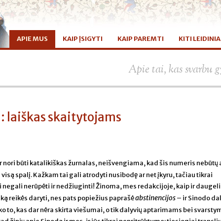
APIE MUS
KAIP ĮSIGYTI
KAIP PAREMTI
KITI LEIDINIA
Apie tai, kas svarbu
 laiškas skaitytojams
t ir nori būti katalikiškas žurnalas, neišvengiama, kad šis numeris nebūtų 
są spalį. Kažkam tai gali atrodyti nusibodę ar net įkyru, tačiau tikrai
i negali nerūpėti ir nedžiuginti! Žinoma, mes redakcijoje, kaip ir daugeli
abstinencijos
 ką reikės daryti, nes pats popiežius paprašė
– ir Sinodo dal
ko to, kas dar nėra skirta viešumai, o tik dalyvių aptarimams bei svarst