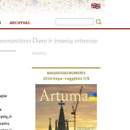
I
ARCHYVAS
×
 gyvenantiems Dievo ir žmonių artumoje
Reklama
NAUJAUSIAS NUMERIS
2026 liepa–rugpjūtis 7/8
apie
s
yvių, ir
ymams.