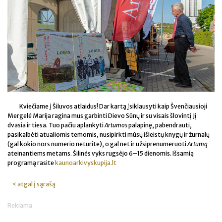
Kviečiame į Šiluvos atlaidus! Dar kartą įsiklausyti kaip Švenčiausioji
Mergelė Marija ragina mus garbinti Dievo Sūnų ir su visais šlovintį Jį
dvasia ir tiesa. Tuo pačiu aplankyti
Artumos
palapinę, pabendrauti,
pasikalbėti atualiomis temomis, nusipirkti mūsų išleistų knygų ir žurnalų
(gal kokio nors numerio neturite), o gal net ir užsiprenumeruoti
Artumą
ateinantiems metams. Šilinės vyks rugsėjo 6–15 dienomis. Išsamią
programą rasite
kaunoarkivyskupija.lt
< atgal į sąrašą
Reklama