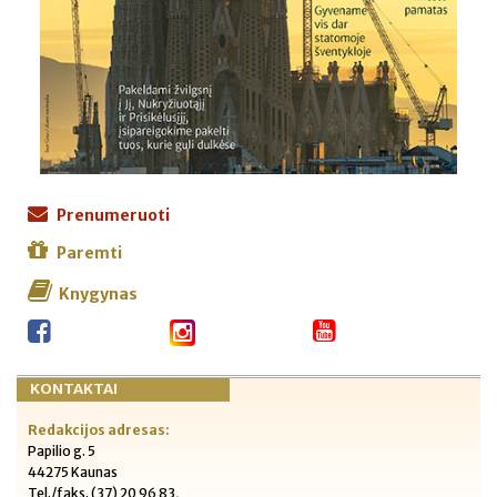
Prenumeruoti
Paremti
Knygynas
KONTAKTAI
Redakcijos adresas:
Papilio g. 5
44275 Kaunas
Tel./faks. (37) 20 96 83,