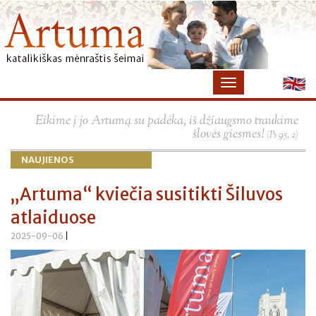
×
Eikime į jo Artumą su padėka, iš džiaugsmo traukime
šlovės giesmes!
(Ps 95, 2)
NAUJIENOS
„Artuma“ kviečia susitikti Šiluvos
atlaiduose
2025-09-06
|