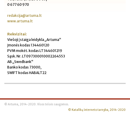
0 677 60 970
redakcija@artuma.lt
www.artuma.lt
Rekvizitai:
Viešoji įstaiga leidykla „Artuma“
Įmonės kodas 134460120
PVM mokėt. kodas LT344601219
Sąsk. Nr. LT097300010002264553
AB „Swedbank“
Banko kodas 73000,
SWIFT kodas HABALT22
© Artuma, 2014-2020. Visos teisės saugomos.
© Katalikų interneto tarnyba, 2014-2020