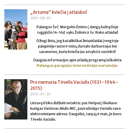
„Artuma“ kviečia į atlaidus!
2015-08-05
Palangos Švč. Mergelės Ėmimo į dangų bažnyčioje
rugpjūčio 14-16d. vyks Žolinės ir šv. Roko atlaidai!
Džiugi žinia, jog katalikiškai žiniasklaidai įrengtoje
palapinėje rasite ir mūsų žurnalo darbuotojus bei
savanorius, kurie kviečia Jus atvykti ir susitikti!
Daugiau informacijos apie atlaidų programą ieškokite
Palangos parapijos internetinėje svetainėje
.
Pro memoria Tėvelis Vaciulis (1921–1944–
2015)
2015-05-26
Lietuvą ištiko didžiulė netektis: pas Viešpatį iškeliavo
kunigas Vaclovas Aliulis MIC, pasirašinėjęs Vaciuliu savo
elektroniniame adrese. Daugeliui, tarp jų ir man, jis buvo
Tėvelis Vaciulis.