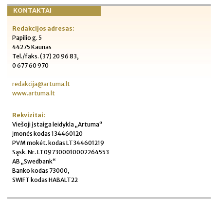
KONTAKTAI
Redakcijos adresas:
Papilio g. 5
44275 Kaunas
Tel./faks. (37) 20 96 83,
0 677 60 970
redakcija@artuma.lt
www.artuma.lt
Rekvizitai:
Viešoji įstaiga leidykla „Artuma“
Įmonės kodas 134460120
PVM mokėt. kodas LT344601219
Sąsk. Nr. LT097300010002264553
AB „Swedbank“
Banko kodas 73000,
SWIFT kodas HABALT22