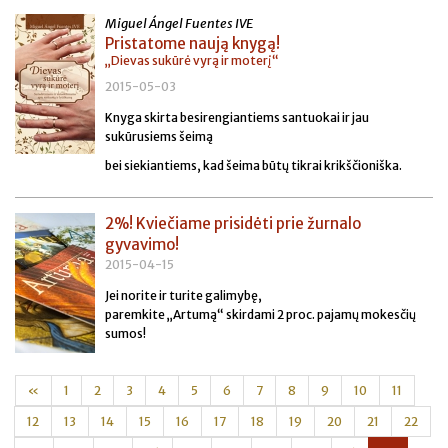
Miguel Ángel Fuentes IVE
Pristatome naują knygą!
„Dievas sukūrė vyrą ir moterį“
2015-05-03
Knyga skirta besirengiantiems santuokai ir jau
sukūrusiems šeimą
bei siekiantiems, kad šeima būtų tikrai krikščioniška.
2%! Kviečiame prisidėti prie žurnalo
gyvavimo!
2015-04-15
Jei norite ir turite galimybę,
paremkite
„Artumą“
skirdami 2 proc. pajamų mokesčių
sumos!
«
1
2
3
4
5
6
7
8
9
10
11
12
13
14
15
16
17
18
19
20
21
22