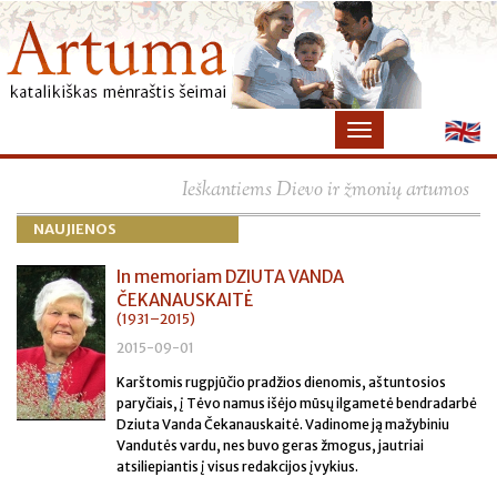
×
Ieškantiems Dievo ir žmonių artumos
NAUJIENOS
In memoriam DZIUTA VANDA
ČEKANAUSKAITĖ
(1931–2015)
2015-09-01
Karštomis rugpjūčio pradžios dienomis, aštuntosios
paryčiais, į Tėvo namus išėjo mūsų ilgametė bendradarbė
Dziuta Vanda Čekanauskaitė. Vadinome ją mažybiniu
Vandutės vardu, nes buvo geras žmogus, jautriai
atsiliepiantis į visus redakcijos įvykius.