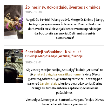
Žolinės ir šv. Roko atlaidų šventės akimirkos
2015-08-18
Rugpjūčio 14-16d. Palangos Švč. Mergelės Ėmimo į dangų
bažnyčioje vykusiuose Žolinės ir šv. Roko atlaiduose
darbavosi ir su skaitytojais bendravo mūsų redakcijos
darbuotojai ir savanoriai. Dalinamės šventės
akimirkomis!
Specialieji pašaukimai. Kokie jie?
Diskusija Marijos radijo „Aktualijų“ laidoje
2015-08-11
Šią vasarą Marijos radijo „Aktualijų“ laidoje „Artuma“ ne
tik
pristatė dvigubą vasariškąjį numerį
skirtą
Dievui
gyvenimą pašventusiųjų
asmenų tarnystei, bet taip pat
parengė
dar vieną laidą
, kurioje vyr. redaktorius Darius
drauge su žurnalo autoriais aptarė specialiuosius
pašaukimus.
Vienuolystė. Kunigystė. Santuoka. Negana? Nejau Dievas
kviečia dar kitokiam gyvenimui?!