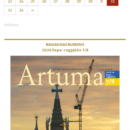
23
24
25
26
27
28
29
30
31
32
33
34
»
Reklama
NAUJAUSIAS NUMERIS
2026 liepa–rugpjūtis 7/8