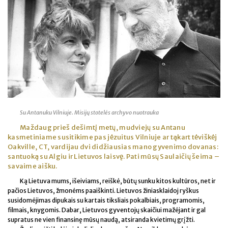
Su Antanuku Vilniuje. Misijų stotelės archyvo nuotrauka
Maždaug prieš dešimtį metų, mudviejų su Antanu
kasmetiniame susitikime pas jėzuitus Vilniuje ar tąkart tėviškėj
Oakville, CT, vardijau dvi didžiausias mano gyvenimo dovanas:
santuoką su Algiu ir Lietuvos laisvę. Pati mūsų Saulaičių šeima –
savaime aišku.
Ką Lietuva mums, išeiviams, reiškė, būtų sunku kitos kultūros, net ir
pačios Lietuvos, žmonėms paaiškinti. Lietuvos žiniasklaidoj ryškus
susidomėjimas dipukais su kartais tiksliais pokalbiais, programomis,
filmais, knygomis. Dabar, Lietuvos gyventojų skaičiui mažėjant ir gal
supratus ne vien finansinę mūsų naudą, atsiranda kvietimų grįžti.