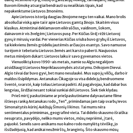
Buvom išmokę atsargiai bendrauti su neaiškiais tipais, kad
nepakenktume Lietuvos žmonėms.
Apie Lietuvos istoriją daugiau žinojome negu ten vaikai. Mano brolis
absoliučiai viską apie tai ir apie Lietuvos gamtą žinojo. Skaitėm visus
klasikus. Atmintinai deklamavom eilėraščius, vaidinom, šokom,
dainavom ir vis žvelgėm į Lietuvos pusę. Per Kūčias širdį rėžė Lietuvoj
gyvų ir mirusių vardai. Per vienerias Kūčias sriuba buvo grybų iš Lietuvos,
tai kiekvienu žemės grūdeliu jautėmės arčiau jos esantys. Savo namuose
turėjom ir tebeturiu Lietuvos žemės ant karsto paberti. Naujuosius
metus minėjom dukart: Lietuvos laiku ir savo gyvenamos vietos.
Vienuoliktą kovo 1990-ais metais, namie su Algiu negalėjom
atsidžiaugti Lietuvos Nepriklausomybės atstatymu. Dėkojom Dievui.
Algio tėvai dar buvo gyvi, bet mano nesulaukė. Mus supo jų vilčių, darbo ir
maldos išsipildymas. Antanukas Čikagoje su visa didele jų bendruomene
šventė, svarstė, kaip toliau Lietuvai padėti. Aš pagalvojau, kad dabar bus
lengviau, širdžiai nesant tokiai sunkiai dėl Lietuvos. Šiek tiek klydau.
Prieš mirtį paskutiniame ar priešpaskutiniame dalyvautame filme
ištiesęs ranką Antanukas rodo „Ten“, primindamas jam taip svarbų Ievos
Simonaitytės kūrinį
Aukštujų Šimonių likimas
. Tai mums nėra
sentimentalus priminimas, geografinė vieta. Tai didelio skausmo išraiška:
nesuprato, pavydėjo, neliko mums vietos, mūsų nepriėmė, įtarė,
pajuokė. Senelis savo anūkams nuo kalno rodo numylėtą tėviškę, jo
išsižadėjusią, kad anūkai neužmirštų, brangintų. Šito skausmo mūsų