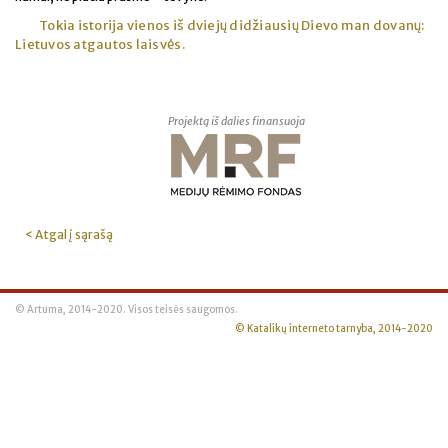
Tokia istorija vienos iš dviejų didžiausių Dievo man dovanų:
Lietuvos atgautos laisvės.
Projektą iš dalies finansuoja
< Atgal į sąrašą
© Artuma, 2014-2020. Visos teisės saugomos.
© Katalikų interneto tarnyba, 2014-2020