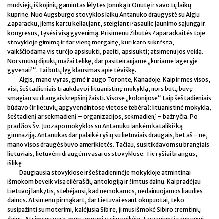
mudviejų iš kojinių gamintas lėlytes Jonuką ir Onutę ir savo tų laikų
kuprinę. Nuo Augsburgo stovyklos laikų Antanuko draugystė su Algiu
Zaparacku, jiems kartu keliaujant, steigiant Pasaulio jaunimo sąjungą ir
kongresus, tęsėsi visą gyvenimą. Prisimenu Žibutės Zaparackaitės toje
stovykloje gimimą ir dar vieną mergaitę, kuri karo sukrėsta,
vaikščiodama vis turėjo apsisukti, paeiti, apsisukti; atsimenu jos veidą.
Nors mūsų dipukų mažai telikę, dar pasiteiraujame „kuriame lageryje
gyvenai?“. Tai būtų lyg klausimas apie tėviškę.
Algis, mano vyras, gimė ir augo Toronte, Kanadoje. Kaip ir mes visos,
visi, šeštadieniais traukdavo į lituanistinę mokyklą, nors būtų buvę
smagiau su draugais krepšinį žaisti. Visose „kolonijose“ taip šeštadieniais
būdavo (ir lietuvių apgyvendintose vietose tebėra): lituanistinė mokykla,
šeštadienį ar sekmadienį – organizacijos, sekmadienį – bažnyčia. Po
pradžios Šv. Juozapo mokyklos su Antanuku lankėm katalikišką
gimnaziją. Antanukas dar palaikė ryšių su lietuviais draugais, bet aš – ne,
mano visos draugės buvo amerikietės. Tačiau, susitikdavom su brangiais
lietuviais, lietuvėm draugėm vasaros stovyklose. Tie ryšiai brangūs,
išlikę.
Daugiausia stovyklose ir šeštadieninėje mokykloje atmintinai
išmokom beveik visą eilėraščių antologiją ir šimtus dainų. Kai pradėjau
Lietuvoj lankytis, stebėjausi, kad nemokamos, nedainuojamos liaudies
dainos. Atsimenu pirmąkart, dar Lietuvai esant okupuotai, teko
susipažinti su moterimi, kalėjusia Sibire, ji mus išmokė Sibiro tremtinių
dainų. Atsimenu vyrą, mūsų organizacijų veikėją, tarnaujantį saugumui.