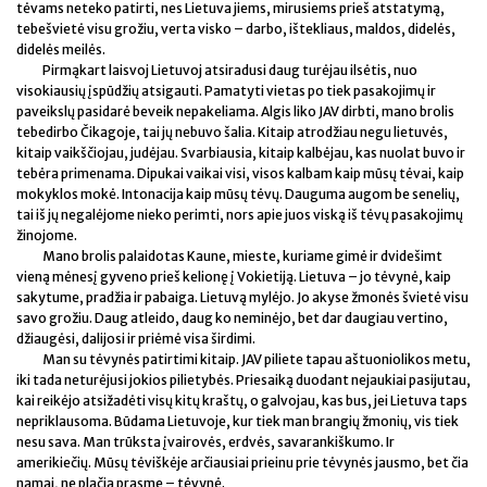
tėvams neteko patirti, nes Lietuva jiems, mirusiems prieš atstatymą,
tebešvietė visu grožiu, verta visko – darbo, ištekliaus, maldos, didelės,
didelės meilės.
Pirmąkart laisvoj Lietuvoj atsiradusi daug turėjau ilsėtis, nuo
visokiausių įspūdžių atsigauti. Pamatyti vietas po tiek pasakojimų ir
paveikslų pasidarė beveik nepakeliama. Algis liko JAV dirbti, mano brolis
tebedirbo Čikagoje, tai jų nebuvo šalia. Kitaip atrodžiau negu lietuvės,
kitaip vaikščiojau, judėjau. Svarbiausia, kitaip kalbėjau, kas nuolat buvo ir
tebėra primenama. Dipukai vaikai visi, visos kalbam kaip mūsų tėvai, kaip
mokyklos mokė. Intonacija kaip mūsų tėvų. Dauguma augom be senelių,
tai iš jų negalėjome nieko perimti, nors apie juos viską iš tėvų pasakojimų
žinojome.
Mano brolis palaidotas Kaune, mieste, kuriame gimė ir dvidešimt
vieną mėnesį gyveno prieš kelionę į Vokietiją. Lietuva – jo tėvynė, kaip
sakytume, pradžia ir pabaiga. Lietuvą mylėjo. Jo akyse žmonės švietė visu
savo grožiu. Daug atleido, daug ko neminėjo, bet dar daugiau vertino,
džiaugėsi, dalijosi ir priėmė visa širdimi.
Man su tėvynės patirtimi kitaip. JAV piliete tapau aštuoniolikos metu,
iki tada neturėjusi jokios pilietybės. Priesaiką duodant nejaukiai pasijutau,
kai reikėjo atsižadėti visų kitų kraštų, o galvojau, kas bus, jei Lietuva taps
nepriklausoma. Būdama Lietuvoje, kur tiek man brangių žmonių, vis tiek
nesu sava. Man trūksta įvairovės, erdvės, savarankiškumo. Ir
amerikiečių. Mūsų tėviškėje arčiausiai prieinu prie tėvynės jausmo, bet čia
namai, ne plačia prasme – tėvynė.