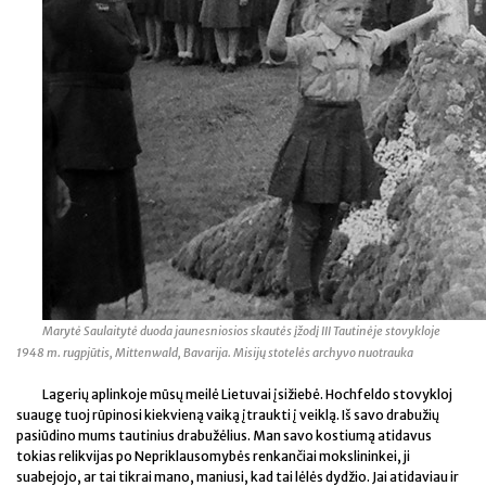
Marytė Saulaitytė duoda jaunesniosios skautės įžodį III Tautinėje stovykloje
1948 m. rugpjūtis, Mittenwald, Bavarija. Misijų stotelės archyvo nuotrauka
Lagerių aplinkoje mūsų meilė Lietuvai įsižiebė. Hochfeldo stovykloj
suaugę tuoj rūpinosi kiekvieną vaiką įtraukti į veiklą. Iš savo drabužių
pasiūdino mums tautinius drabužėlius. Man savo kostiumą atidavus
tokias relikvijas po Nepriklausomybės renkančiai mokslininkei, ji
suabejojo, ar tai tikrai mano, maniusi, kad tai lėlės dydžio. Jai atidaviau ir