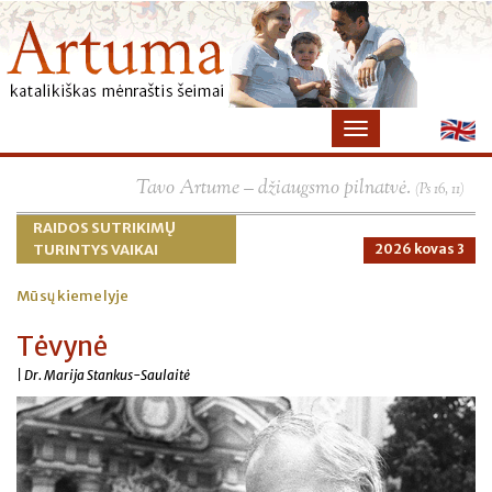
Tavo Artume – džiaugsmo pilnatvė.
(Ps 16, 11)
RAIDOS SUTRIKIMŲ
TURINTYS VAIKAI
2026 kovas 3
Mūsų kiemelyje
Tėvynė
| Dr. Marija Stankus-Saulaitė