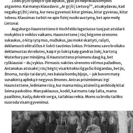
Žodis
grįžti
lydėjo ir lydi dipukus, ypač po Nepriklausomybės
atgavimo. Kai manęs klausdavo: „Ar grįši į Lietuvą?“, atsakydavau, kad
negaliu grįžti į vietą, kur nesu gyvenusi: kitur gimiau, kitur gyvenau, kitur
tebesu. Klausimas turbūt ne apie fizinį nusikraustymą, bet apie meilę
Lietuvai.
Augsburgo Haunstetteno ir Hochfeldo lageriuose tuoj pat atsidarė
mokyklos ir veiklos vaikams. Haunstettene į rūsį bėgome sirenoms
sukaukus, o kitą rytą mus, mažiukus, jau mokė skaityti, rašyti,
deklamuoti eilėraščius ir šokti tautinius šokius. Prisimenu savo broliuko
deklamuotas dvi eilutes, kaip ir jo šoktą kaip gandras šokį, kartotą
Waterbury per minėjimą. Iš Haunstetteno prisimenu daug ką, bet
ryškiausiai – du įvykius. Pirmasis: nakties sirenoms vėl mus pažadinus,
Antanukas atsisakė į rūsį bėgti; visai kitokiu išgąsčiu išsigandau, bet jis,
žinoma, turėjo tai daryti, nes baisiai bombų bijojo, – juk buvom matę
sunaikintą aplinką ir negyvus žmones. Antras prisiminimas: irgi
Haunstettene, lediniame rūsy, kur mama mūsų atsineštą antklodę kitai
šeima paskolino. Man paklausus, kodėl, kai mums taip šalta, mama
paaiškino, kad jų dukrelė serga, tai labiau reikia. Mums su broliu tai liko
nuoroda visam gyvenimui.