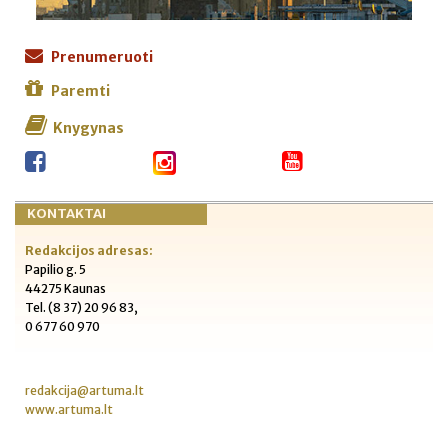
Prenumeruoti
Paremti
Knygynas
KONTAKTAI
Redakcijos adresas:
Papilio g. 5
44275 Kaunas
Tel. (8 37) 20 96 83,
0 677 60 970
redakcija@artuma.lt
www.artuma.lt