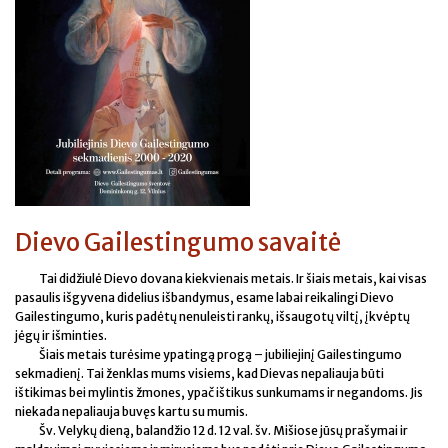
Dievo Gailestingumo savaitė
Tai didžiulė Dievo dovana kiekvienais metais. Ir šiais metais, kai visas
pasaulis išgyvena didelius išbandymus, esame labai reikalingi Dievo
Gailestingumo, kuris padėtų nenuleisti rankų, išsaugotų viltį, įkvėptų
jėgų ir išminties.
Šiais metais turėsime ypatingą progą – jubiliejinį Gailestingumo
sekmadienį. Tai ženklas mums visiems, kad Dievas nepaliauja būti
ištikimas bei mylintis žmones, ypač ištikus sunkumams ir negandoms. Jis
niekada nepaliauja buvęs kartu su mumis.
Šv. Velykų dieną, balandžio 12 d. 12 val. šv. Mišiose jūsų prašymai ir