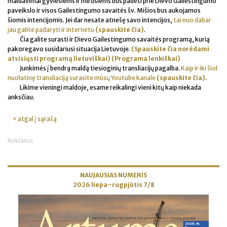
maldavimai gyviesiems ir mirusiems bus padėti prie Dievo Gailestingumo
paveikslo ir visos Gailestingumo savaitės šv. Mišios bus aukojamos
šiomis intencijomis. Jei dar nesate atnešę savo intencijos,
tai nuo dabar
jau galite padaryti ir internetu
(spauskite čia)
.
Čia galite surasti ir Dievo Gailestingumo savaitės programą, kurią
pakoregavo susidariusi situacija Lietuvoje.
(Spauskite čia norėdami
atsisiųsti programą lietuviškai)
(Programa lenkiškai)
Junkimės į bendrą maldą tiesioginių transliacijų pagalba.
Kaip ir iki šiol
nuolatinę transliaciją surasite mūsų Youtube kanale
(spauskite čia)
.
Likime vieningi maldoje, esame reikalingi vieni kitų kaip niekada
anksčiau.
< atgal į sąrašą
Reklama
NAUJAUSIAS NUMERIS
2026 liepa–rugpjūtis 7/8