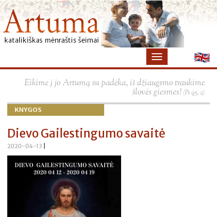
×
Eikime į jo Artumą su padėka, iš džiaugsmo traukime
šlovės giesmes!
(Ps 95, 2)
KNYGOS
Dievo Gailestingumo savaitė
2020-04-13
|