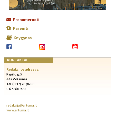
Prenumeruoti
Paremti
Knygynas
KONTAKTAI
Redakcijos adresas:
Papilio g. 5
44275 Kaunas
Tel. (8 37) 20 96 83,
0 677 60 970
redakcija@artuma.lt
www.artuma.lt