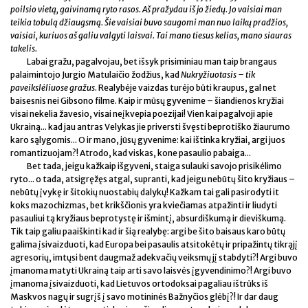
poilsio vietą, gaivinamą ryto rasos. Aš pražydau iš jo žiedų. Jo vaisiai man
teikia tobulą džiaugsmą. Šie vaisiai buvo saugomi man nuo laikų pradžios,
vaisiai, kuriuos aš galiu valgyti laisvai. Tai mano tiesus kelias, mano siauras
takelis.
Labai gražu, pagalvojau, bet išsyk prisiminiau man taip brangaus
palaimintojo Jurgio Matulaičio žodžius, kad
Nukryžiuotasis – tik
paveikslėliuose gražus
. Realybėje vaizdas turėjo būti kraupus, gal net
baisesnis nei Gibsono filme. Kaip ir mūsų gyvenime – šiandienos kryžiai
visai nekelia žavesio, visai neįkvepia poezijai! Vien kai pagalvoji apie
Ukrainą... kad jau antras Velykas jie priversti švęsti beprotiško žiaurumo
karo sąlygomis... O ir mano, jūsų gyvenime: kai ištinka kryžiai, argi juos
romantizuojam?! Atrodo, kad viskas, kone pasaulio pabaiga...
Bet tada, jeigu kažkaip išgyveni, staiga sulauki savojo prisikėlimo
ryto... o tada, atsigręžęs atgal, supranti, kad jeigu nebūtų šito kryžiaus –
nebūtų įvykę ir šitokių nuostabių dalykų! Kažkam tai gali pasirodyti it
koks mazochizmas, bet krikščionis yra kviečiamas atpažinti ir liudyti
pasauliui tą kryžiaus beprotystę ir išmintį, absurdiškumą ir dieviškumą.
Tik taip galiu paaiškinti kad ir šią realybę: argi be šito baisaus karo būtų
galima įsivaizduoti, kad Europa bei pasaulis atsitokėtų ir pripažintų tikrąjį
agresorių, imtųsi bent daugmaž adekvačių veiksmų jį stabdyti?! Argi buvo
įmanoma matyti Ukrainą taip arti savo laisvės įgyvendinimo?! Argi buvo
įmanoma įsivaizduoti, kad Lietuvos ortodoksai pagaliau ištrūks iš
Maskvos nagų ir sugrįš į savo motininės Bažnyčios glėbį?! Ir dar daug