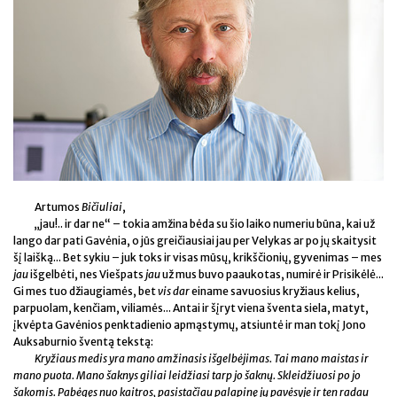
Artumos
Bičiuliai
,
„jau!.. ir dar ne“ – tokia amžina bėda su šio laiko numeriu būna, kai už
lango dar pati Gavėnia, o jūs greičiausiai jau per Velykas ar po jų skaitysit
šį laišką... Bet sykiu – juk toks ir visas mūsų, krikščionių, gyvenimas – mes
jau
išgelbėti, nes Viešpats
jau
už mus buvo paaukotas, numirė ir Prisikėlė...
Gi mes tuo džiaugiamės, bet
vis dar
einame savuosius kryžiaus kelius,
parpuolam, kenčiam, viliamės... Antai ir šįryt viena šventa siela, matyt,
įkvėpta Gavėnios penktadienio apmąstymų, atsiuntė ir man tokį Jono
Auksaburnio šventą tekstą:
Kryžiaus medis yra mano amžinasis išgelbėjimas. Tai mano maistas ir
mano puota. Mano šaknys giliai leidžiasi tarp jo šaknų. Skleidžiuosi po jo
šakomis. Pabėgęs nuo kaitros, pasistačiau palapinę jų pavėsyje ir ten radau