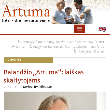
×
Tu parodysi man taką, kuris veda į gyvenimą. Tavo
Artume – džiaugsmo pilnatvė, Tavo dešinėje – amžina
linksmybė.
(Ps 16, 11)
KNYGOS
Balandžio „Artuma“: laiškas
skaitytojams
2023-03-31
| Darius Chmieliauskas