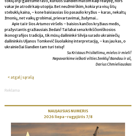
tokių
argi
galėtume rasti, kuriuos šiandien matom kaip realybę, nors
vakar jie atrodė kaip utopija. Bet neužmirškim, kokia yra visų šitų
stebuklų kaina, – kone baisiausias šio pasaulio kryžius – karas, nekaltų
žmonių, net vaikų grobimai, prievartavimai, žudymai...
Apie tai ir šios
Artumos
viršelis – baisios kančios kryžiaus medis,
pražystantis gražiausiais žiedais! Tai labai sena krikščioniškosios
ikonografijos tradicija, tik mūsų dailininkė Silvija surado ukrainiečių
dailininkės Uljanos Tomkevič šiuolaikinę interpretaciją, – kas jau kas, o
ukrainiečiai šiandien tam turi teisę!
Su Kristaus Prisikėlimu, mielos ir mieli!
Nepavarkime ieškoti vilties ženklų! Bandau ir aš,
Darius Chmieliauskas
< atgal į sąrašą
Reklama
NAUJAUSIAS NUMERIS
2026 liepa–rugpjūtis 7/8