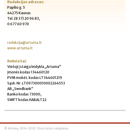
Redakcijos adresas:
Papilio g. 5
44275 Kaunas
Tel. (8 37) 20 96 83,
0 677 60 970
redakcija@artuma.lt
www.artuma.lt
Rekvizitai:
Viešoji įstaiga leidykla „Artuma“
Įmonės kodas 134460120
PVM mokėt. kodas LT344601219
Sąsk. Nr. LT097300010002264553
AB „Swedbank“
Banko kodas 73000,
SWIFT kodas HABALT22
© Artuma, 2014-2020. Visos teisės saugomos.