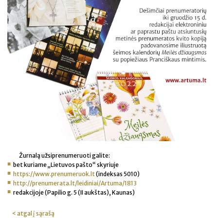
Žurnalą užsiprenumeruoti galite:
bet kuriame „Lietuvos pašto“ skyriuje
https://www.prenumeruok.lt
(indeksas 5010)
http://prenumerata.lt/leidiniai/Artuma/1813
redakcijoje (Papilio g. 5 (II aukštas), Kaunas)
< atgal į sąrašą