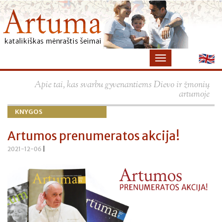
×
Apie tai, kas svarbu gyvenantiems Dievo ir žmonių
artumoje
KNYGOS
Artumos prenumeratos akcija!
2021-12-06
|